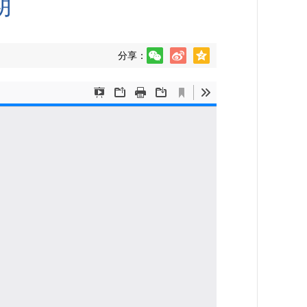
期
分享：