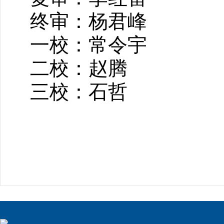
终审：杨君峰
一校：常令宇
二校：赵腾
三校：石哲